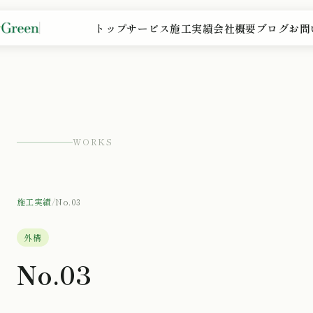
トップ
サービス
施工実績
会社概要
ブログ
お問
WORKS
施工実績
/
No.03
外構
No.03