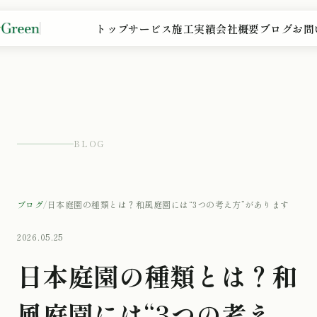
トップ
サービス
施工実績
会社概要
ブログ
お問
BLOG
ブログ
/
日本庭園の種類とは？和風庭園には“3つの考え方”があります
2026.05.25
日本庭園の種類とは？和
風庭園には“3つの考え