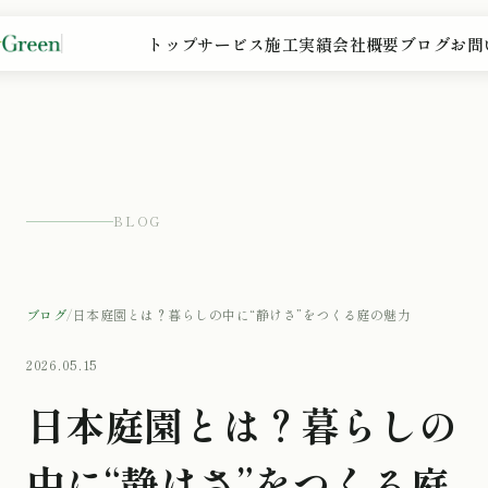
トップ
サービス
施工実績
会社概要
ブログ
お問
BLOG
ブログ
/
日本庭園とは？暮らしの中に“静けさ”をつくる庭の魅力
2026.05.15
日本庭園とは？暮らしの
中に“静けさ”をつくる庭